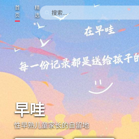
首
精
搜索...
页
选
早哇
性早熟儿童家长的自留地